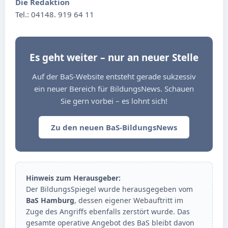
Die Redaktion
Tel.: 04148. 919 64 11
Es geht weiter – nur an neuer Stelle
Auf der BaS-Website entsteht gerade sukzessiv
ein neuer Bereich für BildungsNews. Schauen
Sie gern vorbei – es lohnt sich!
Zu den neuen BaS-BildungsNews
Hinweis zum Herausgeber:
Der BildungsSpiegel wurde herausgegeben vom
BaS Hamburg
, dessen eigener Webauftritt im
Zuge des Angriffs ebenfalls zerstört wurde. Das
gesamte operative Angebot des BaS bleibt davon