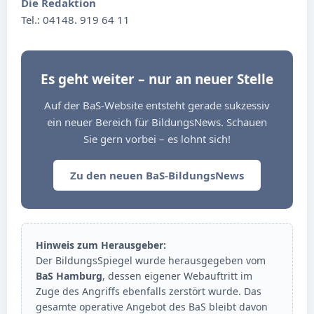
Die Redaktion
Tel.: 04148. 919 64 11
Es geht weiter – nur an neuer Stelle
Auf der BaS-Website entsteht gerade sukzessiv
ein neuer Bereich für BildungsNews. Schauen
Sie gern vorbei – es lohnt sich!
Zu den neuen BaS-BildungsNews
Hinweis zum Herausgeber:
Der BildungsSpiegel wurde herausgegeben vom
BaS Hamburg
, dessen eigener Webauftritt im
Zuge des Angriffs ebenfalls zerstört wurde. Das
gesamte operative Angebot des BaS bleibt davon