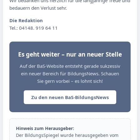
Wir bedanken uns herzlich für die langjährige Treue und
bedauern den Verlust sehr.
Die Redaktion
Tel.: 04148. 919 64 11
Es geht weiter – nur an neuer Stelle
Auf der BaS-Website entsteht gerade sukzessiv
ein neuer Bereich für BildungsNews. Schauen
Sie gern vorbei – es lohnt sich!
Zu den neuen BaS-BildungsNews
Hinweis zum Herausgeber:
Der BildungsSpiegel wurde herausgegeben vom