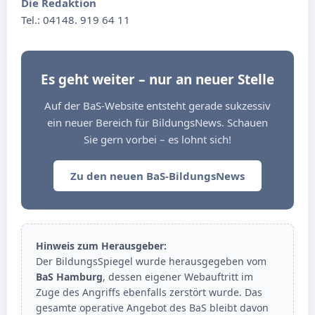
Die Redaktion
Tel.: 04148. 919 64 11
Es geht weiter – nur an neuer Stelle
Auf der BaS-Website entsteht gerade sukzessiv
ein neuer Bereich für BildungsNews. Schauen
Sie gern vorbei – es lohnt sich!
Zu den neuen BaS-BildungsNews
Hinweis zum Herausgeber:
Der BildungsSpiegel wurde herausgegeben vom
BaS Hamburg
, dessen eigener Webauftritt im
Zuge des Angriffs ebenfalls zerstört wurde. Das
gesamte operative Angebot des BaS bleibt davon