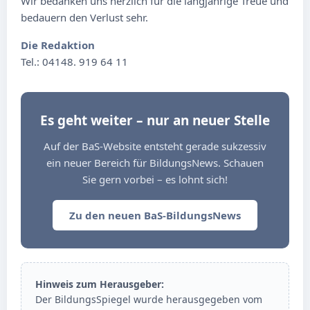
Wir bedanken uns herzlich für die langjährige Treue und
bedauern den Verlust sehr.
Die Redaktion
Tel.: 04148. 919 64 11
Es geht weiter – nur an neuer Stelle
Auf der BaS-Website entsteht gerade sukzessiv
ein neuer Bereich für BildungsNews. Schauen
Sie gern vorbei – es lohnt sich!
Zu den neuen BaS-BildungsNews
Hinweis zum Herausgeber:
Der BildungsSpiegel wurde herausgegeben vom