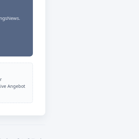
dungsNews.
r
tive Angebot