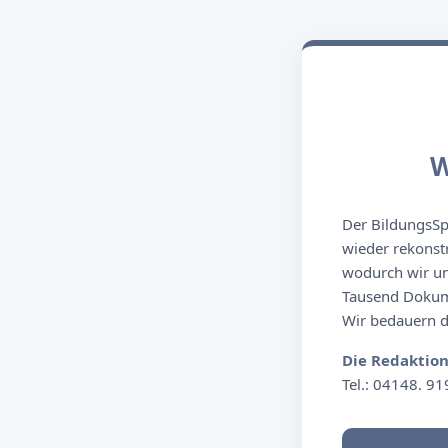
W
Der BildungsSpi
wieder rekonst
wodurch wir un
Tausend Dokume
Wir bedauern de
Die Redaktio
Tel.: 04148. 91