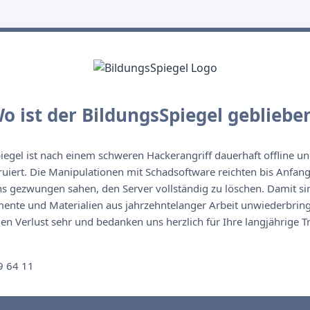
o ist der BildungsSpiegel gebliebe
egel ist nach einem schweren Hackerangriff dauerhaft offline un
ruiert. Die Manipulationen mit Schadsoftware reichten bis Anfan
s gezwungen sahen, den Server vollständig zu löschen. Damit sin
nte und Materialien aus jahrzehntelanger Arbeit unwiederbringl
n Verlust sehr und bedanken uns herzlich für Ihre langjährige T
n
9 64 11