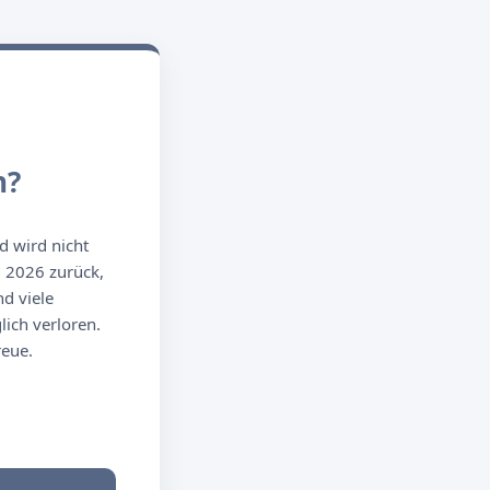
n?
d wird nicht
g 2026 zurück,
d viele
ich verloren.
reue.