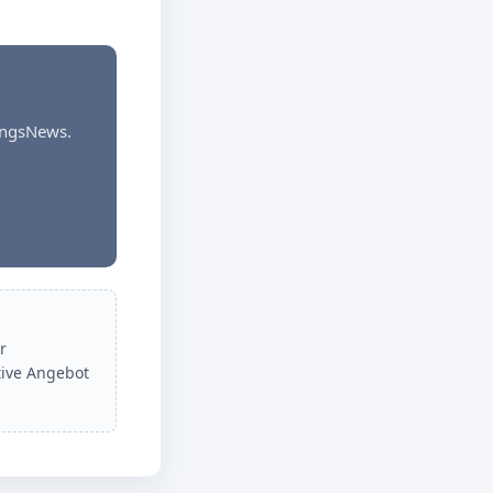
dungsNews.
r
tive Angebot