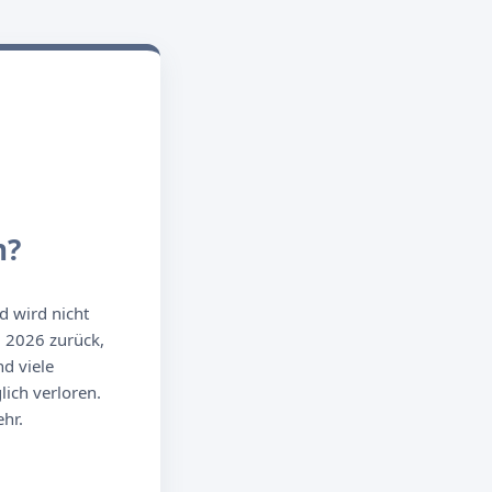
n?
d wird nicht
g 2026 zurück,
d viele
ich verloren.
hr.