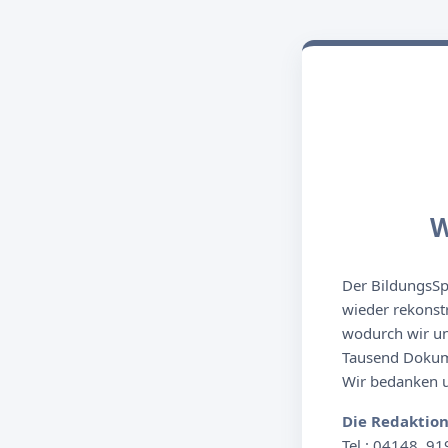
W
Der BildungsSpi
wieder rekonst
wodurch wir un
Tausend Dokume
Wir bedanken un
Die Redaktio
Tel.: 04148. 91