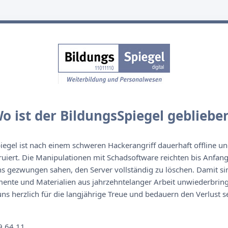
o ist der BildungsSpiegel gebliebe
egel ist nach einem schweren Hackerangriff dauerhaft offline un
ruiert. Die Manipulationen mit Schadsoftware reichten bis Anfan
s gezwungen sahen, den Server vollständig zu löschen. Damit sin
nte und Materialien aus jahrzehntelanger Arbeit unwiederbringl
s herzlich für die langjährige Treue und bedauern den Verlust se
n
9 64 11