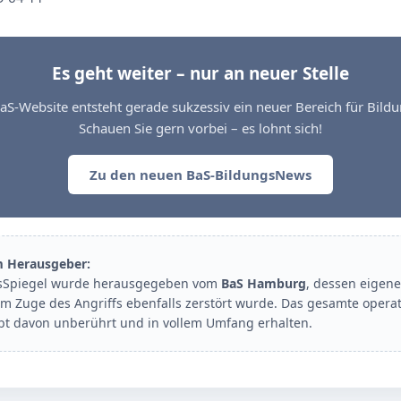
Es geht weiter – nur an neuer Stelle
aS-Website entsteht gerade sukzessiv ein neuer Bereich für Bil
Schauen Sie gern vorbei – es lohnt sich!
Zu den neuen BaS-BildungsNews
m Herausgeber:
sSpiegel wurde herausgegeben vom
BaS Hamburg
, dessen eigene
im Zuge des Angriffs ebenfalls zerstört wurde. Das gesamte opera
ibt davon unberührt und in vollem Umfang erhalten.