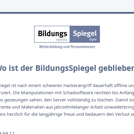
o ist der BildungsSpiegel gebliebe
egel ist nach einem schweren Hackerangriff dauerhaft offline un
ruiert. Die Manipulationen mit Schadsoftware reichten bis Anfan
s gezwungen sahen, den Server vollständig zu löschen. Damit sin
nte und Materialien aus jahrzehntelanger Arbeit unwiederbringl
s herzlich für die langjährige Treue und bedauern den Verlust se
n
9 64 11