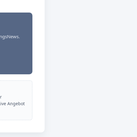
dungsNews.
r
tive Angebot