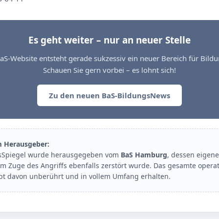
Es geht weiter – nur an neuer Stelle
aS-Website entsteht gerade sukzessiv ein neuer Bereich für Bil
Schauen Sie gern vorbei – es lohnt sich!
Zu den neuen BaS-BildungsNews
m Herausgeber:
sSpiegel wurde herausgegeben vom
BaS Hamburg
, dessen eigene
im Zuge des Angriffs ebenfalls zerstört wurde. Das gesamte opera
ibt davon unberührt und in vollem Umfang erhalten.