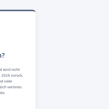
n?
d wird nicht
g 2026 zurück,
d viele
ich verloren.
hr.