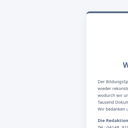
W
Der BildungsSpi
wieder rekonst
wodurch wir un
Tausend Dokume
Wir bedanken un
Die Redaktio
Tel.: 04148. 91