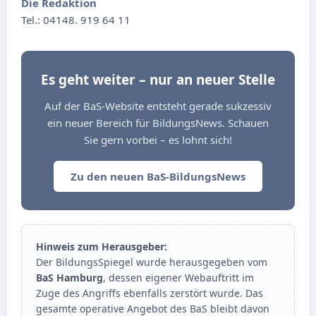
Die Redaktion
Tel.: 04148. 919 64 11
Es geht weiter – nur an neuer Stelle
Auf der BaS-Website entsteht gerade sukzessiv
ein neuer Bereich für BildungsNews. Schauen
Sie gern vorbei – es lohnt sich!
Zu den neuen BaS-BildungsNews
Hinweis zum Herausgeber:
Der BildungsSpiegel wurde herausgegeben vom
BaS Hamburg
, dessen eigener Webauftritt im
Zuge des Angriffs ebenfalls zerstört wurde. Das
gesamte operative Angebot des BaS bleibt davon