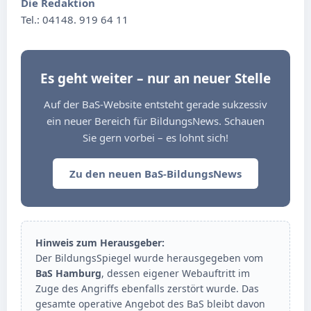
Die Redaktion
Tel.: 04148. 919 64 11
Es geht weiter – nur an neuer Stelle
Auf der BaS-Website entsteht gerade sukzessiv
ein neuer Bereich für BildungsNews. Schauen
Sie gern vorbei – es lohnt sich!
Zu den neuen BaS-BildungsNews
Hinweis zum Herausgeber:
Der BildungsSpiegel wurde herausgegeben vom
BaS Hamburg
, dessen eigener Webauftritt im
Zuge des Angriffs ebenfalls zerstört wurde. Das
gesamte operative Angebot des BaS bleibt davon