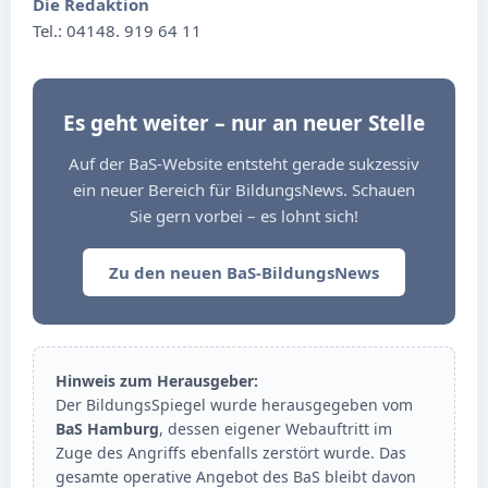
Die Redaktion
Tel.: 04148. 919 64 11
Es geht weiter – nur an neuer Stelle
Auf der BaS-Website entsteht gerade sukzessiv
ein neuer Bereich für BildungsNews. Schauen
Sie gern vorbei – es lohnt sich!
Zu den neuen BaS-BildungsNews
Hinweis zum Herausgeber:
Der BildungsSpiegel wurde herausgegeben vom
BaS Hamburg
, dessen eigener Webauftritt im
Zuge des Angriffs ebenfalls zerstört wurde. Das
gesamte operative Angebot des BaS bleibt davon