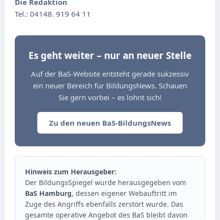
Die Redaktion
Tel.: 04148. 919 64 11
Es geht weiter – nur an neuer Stelle
Auf der BaS-Website entsteht gerade sukzessiv
ein neuer Bereich für BildungsNews. Schauen
Sie gern vorbei – es lohnt sich!
Zu den neuen BaS-BildungsNews
Hinweis zum Herausgeber:
Der BildungsSpiegel wurde herausgegeben vom
BaS Hamburg
, dessen eigener Webauftritt im
Zuge des Angriffs ebenfalls zerstört wurde. Das
gesamte operative Angebot des BaS bleibt davon