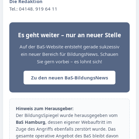
Die Redaktion
Tel.: 04148. 919 64 11
Es geht weiter – nur an neuer Stelle
Auf der BaS-Website entsteht gerade sukzessiv
ein neuer Bereich für BildungsNews. Schauen
Sie gern vorbei – es lohnt sich!
Zu den neuen BaS-BildungsNews
Hinweis zum Herausgeber:
Der BildungsSpiegel wurde herausgegeben vom
BaS Hamburg
, dessen eigener Webauftritt im
Zuge des Angriffs ebenfalls zerstört wurde. Das
gesamte operative Angebot des BaS bleibt davon