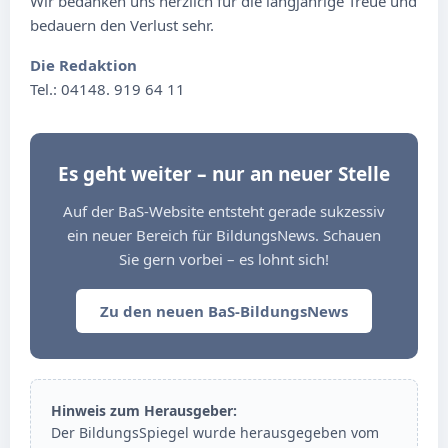
Wir bedanken uns herzlich für die langjährige Treue und
bedauern den Verlust sehr.
Die Redaktion
Tel.: 04148. 919 64 11
Es geht weiter – nur an neuer Stelle
Auf der BaS-Website entsteht gerade sukzessiv
ein neuer Bereich für BildungsNews. Schauen
Sie gern vorbei – es lohnt sich!
Zu den neuen BaS-BildungsNews
Hinweis zum Herausgeber:
Der BildungsSpiegel wurde herausgegeben vom