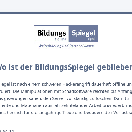
o ist der BildungsSpiegel gebliebe
egel ist nach einem schweren Hackerangriff dauerhaft offline un
ruiert. Die Manipulationen mit Schadsoftware reichten bis Anfan
s gezwungen sahen, den Server vollständig zu löschen. Damit sin
nte und Materialien aus jahrzehntelanger Arbeit unwiederbringl
s herzlich für die langjährige Treue und bedauern den Verlust se
n
9 64 11