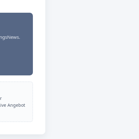
dungsNews.
r
tive Angebot