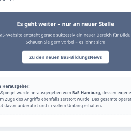
Es geht weiter – nur an neuer Stelle
aS-Website entsteht gerade sukzessiv ein neuer Bereich für Bil
Schauen Sie gern vorbei – es lohnt sich!
Zu den neuen BaS-BildungsNews
m Herausgeber:
sSpiegel wurde herausgegeben vom
BaS Hamburg
, dessen eigene
im Zuge des Angriffs ebenfalls zerstört wurde. Das gesamte opera
ibt davon unberührt und in vollem Umfang erhalten.