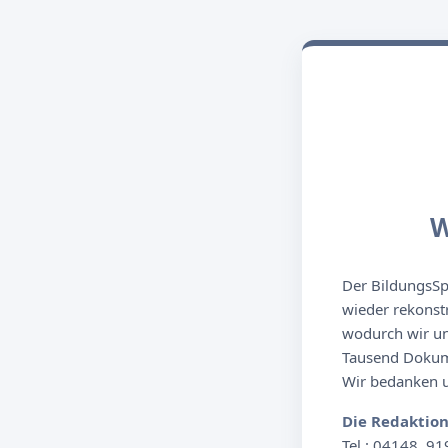
W
Der BildungsSpi
wieder rekonst
wodurch wir un
Tausend Dokume
Wir bedanken un
Die Redaktio
Tel.: 04148. 91