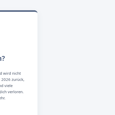
n?
d wird nicht
g 2026 zurück,
d viele
ich verloren.
hr.