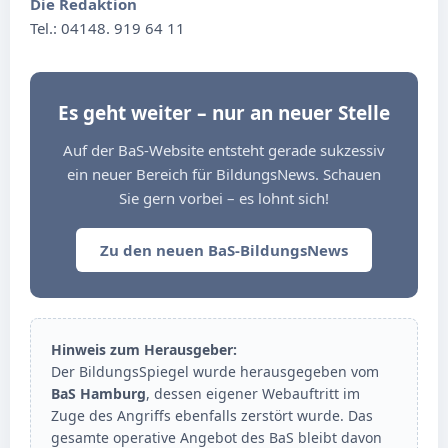
Die Redaktion
Tel.: 04148. 919 64 11
Es geht weiter – nur an neuer Stelle
Auf der BaS-Website entsteht gerade sukzessiv
ein neuer Bereich für BildungsNews. Schauen
Sie gern vorbei – es lohnt sich!
Zu den neuen BaS-BildungsNews
Hinweis zum Herausgeber:
Der BildungsSpiegel wurde herausgegeben vom
BaS Hamburg
, dessen eigener Webauftritt im
Zuge des Angriffs ebenfalls zerstört wurde. Das
gesamte operative Angebot des BaS bleibt davon