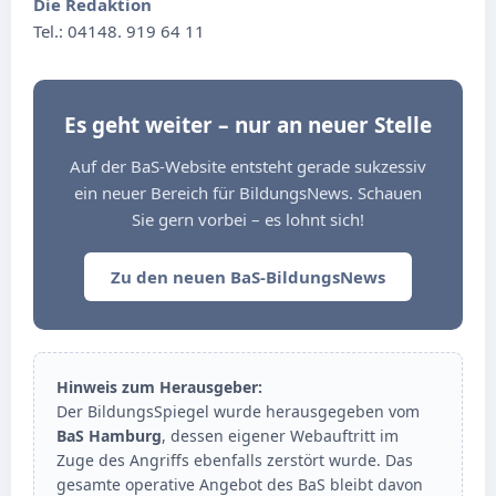
Die Redaktion
Tel.: 04148. 919 64 11
Es geht weiter – nur an neuer Stelle
Auf der BaS-Website entsteht gerade sukzessiv
ein neuer Bereich für BildungsNews. Schauen
Sie gern vorbei – es lohnt sich!
Zu den neuen BaS-BildungsNews
Hinweis zum Herausgeber:
Der BildungsSpiegel wurde herausgegeben vom
BaS Hamburg
, dessen eigener Webauftritt im
Zuge des Angriffs ebenfalls zerstört wurde. Das
gesamte operative Angebot des BaS bleibt davon