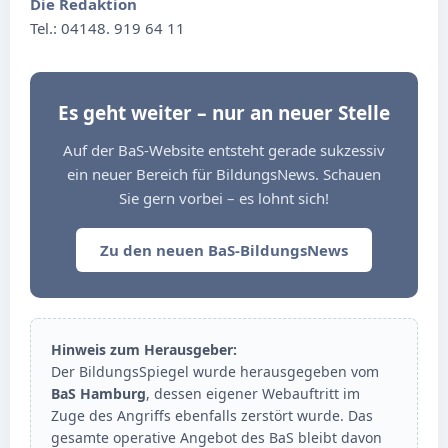
Die Redaktion
Tel.: 04148. 919 64 11
Es geht weiter – nur an neuer Stelle
Auf der BaS-Website entsteht gerade sukzessiv
ein neuer Bereich für BildungsNews. Schauen
Sie gern vorbei – es lohnt sich!
Zu den neuen BaS-BildungsNews
Hinweis zum Herausgeber:
Der BildungsSpiegel wurde herausgegeben vom
BaS Hamburg
, dessen eigener Webauftritt im
Zuge des Angriffs ebenfalls zerstört wurde. Das
gesamte operative Angebot des BaS bleibt davon