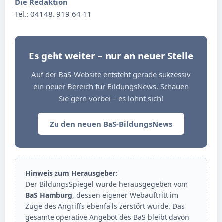
Die Redaktion
Tel.: 04148. 919 64 11
Es geht weiter – nur an neuer Stelle
Auf der BaS-Website entsteht gerade sukzessiv
ein neuer Bereich für BildungsNews. Schauen
Sie gern vorbei – es lohnt sich!
Zu den neuen BaS-BildungsNews
Hinweis zum Herausgeber:
Der BildungsSpiegel wurde herausgegeben vom
BaS Hamburg
, dessen eigener Webauftritt im
Zuge des Angriffs ebenfalls zerstört wurde. Das
gesamte operative Angebot des BaS bleibt davon