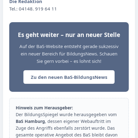
Die Redaktion
Tel.: 04148. 919 64 11
Es geht weiter – nur an neuer Stelle
Auf der BaS-Website entsteht gerade sukzessiv
ein neuer Bereich für BildungsNews. Schauen
Sie gern vorbei – es lohnt sich!
Zu den neuen BaS-BildungsNews
Hinweis zum Herausgeber:
Der BildungsSpiegel wurde herausgegeben vom
BaS Hamburg
, dessen eigener Webauftritt im
Zuge des Angriffs ebenfalls zerstört wurde. Das
gesamte operative Angebot des BaS bleibt davon