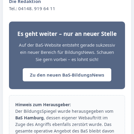
Die Redaktion
Tel.: 04148. 919 64 11
Es geht weiter – nur an neuer Stelle
Auf der BaS-Website entsteht gerade sukzessiv
ein neuer Bereich für BildungsNews. Schauen
Sie gern vorbei – es lohnt sich!
Zu den neuen BaS-BildungsNews
Hinweis zum Herausgeber:
Der BildungsSpiegel wurde herausgegeben vom
BaS Hamburg
, dessen eigener Webauftritt im
Zuge des Angriffs ebenfalls zerstört wurde. Das
gesamte operative Angebot des BaS bleibt davon