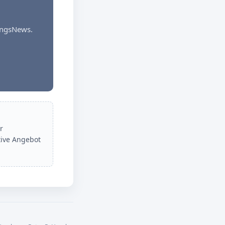
dungsNews.
r
tive Angebot