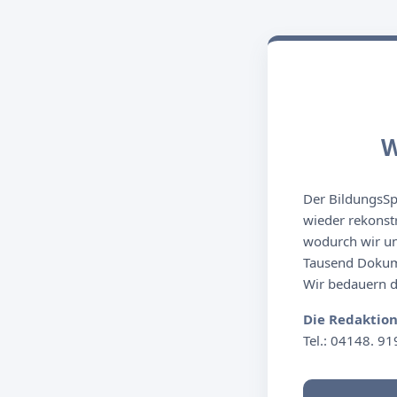
W
Der BildungsSpi
wieder rekonst
wodurch wir un
Tausend Dokume
Wir bedauern de
Die Redaktio
Tel.: 04148. 91