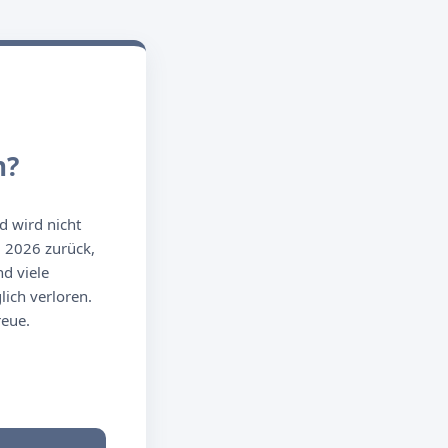
n?
d wird nicht
g 2026 zurück,
d viele
ich verloren.
reue.