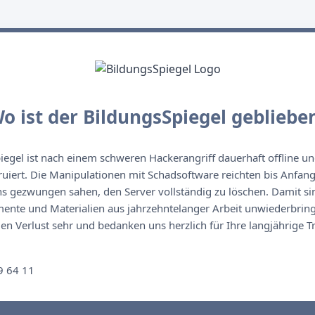
o ist der BildungsSpiegel gebliebe
egel ist nach einem schweren Hackerangriff dauerhaft offline un
ruiert. Die Manipulationen mit Schadsoftware reichten bis Anfan
s gezwungen sahen, den Server vollständig zu löschen. Damit sin
nte und Materialien aus jahrzehntelanger Arbeit unwiederbringl
n Verlust sehr und bedanken uns herzlich für Ihre langjährige T
n
9 64 11