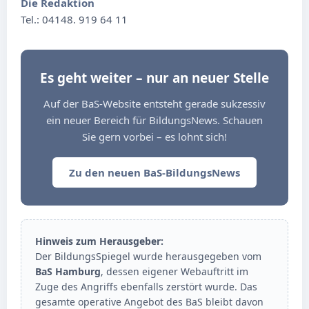
Die Redaktion
Tel.: 04148. 919 64 11
Es geht weiter – nur an neuer Stelle
Auf der BaS-Website entsteht gerade sukzessiv
ein neuer Bereich für BildungsNews. Schauen
Sie gern vorbei – es lohnt sich!
Zu den neuen BaS-BildungsNews
Hinweis zum Herausgeber:
Der BildungsSpiegel wurde herausgegeben vom
BaS Hamburg
, dessen eigener Webauftritt im
Zuge des Angriffs ebenfalls zerstört wurde. Das
gesamte operative Angebot des BaS bleibt davon