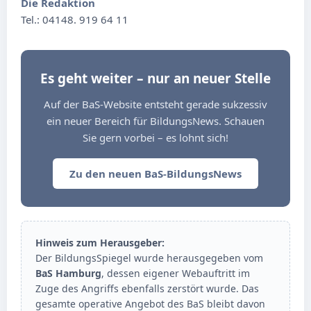
Die Redaktion
Tel.: 04148. 919 64 11
Es geht weiter – nur an neuer Stelle
Auf der BaS-Website entsteht gerade sukzessiv
ein neuer Bereich für BildungsNews. Schauen
Sie gern vorbei – es lohnt sich!
Zu den neuen BaS-BildungsNews
Hinweis zum Herausgeber:
Der BildungsSpiegel wurde herausgegeben vom
BaS Hamburg
, dessen eigener Webauftritt im
Zuge des Angriffs ebenfalls zerstört wurde. Das
gesamte operative Angebot des BaS bleibt davon