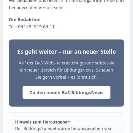
Wir bedanken uns herzlich für die langjährige Treue und
bedauern den Verlust sehr.
Die Redaktion
Tel.: 04148. 919 64 11
Es geht weiter – nur an neuer Stelle
Auf der BaS-Website entsteht gerade sukzessiv
ein neuer Bereich für BildungsNews. Schauen
Sie gern vorbei – es lohnt sich!
Zu den neuen BaS-BildungsNews
Hinweis zum Herausgeber:
Der BildungsSpiegel wurde herausgegeben vom