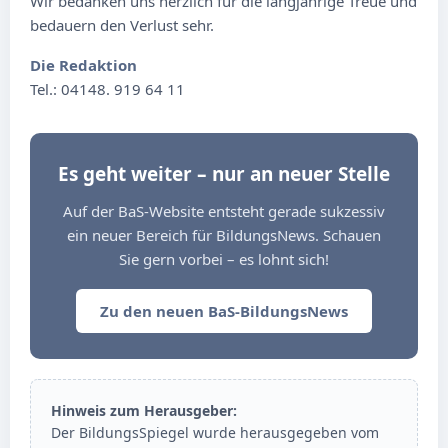
Wir bedanken uns herzlich für die langjährige Treue und
bedauern den Verlust sehr.
Die Redaktion
Tel.: 04148. 919 64 11
Es geht weiter – nur an neuer Stelle
Auf der BaS-Website entsteht gerade sukzessiv
ein neuer Bereich für BildungsNews. Schauen
Sie gern vorbei – es lohnt sich!
Zu den neuen BaS-BildungsNews
Hinweis zum Herausgeber:
Der BildungsSpiegel wurde herausgegeben vom