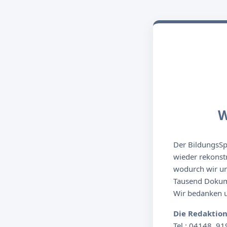
W
Der BildungsSpi
wieder rekonst
wodurch wir un
Tausend Dokume
Wir bedanken un
Die Redaktio
Tel.: 04148. 91