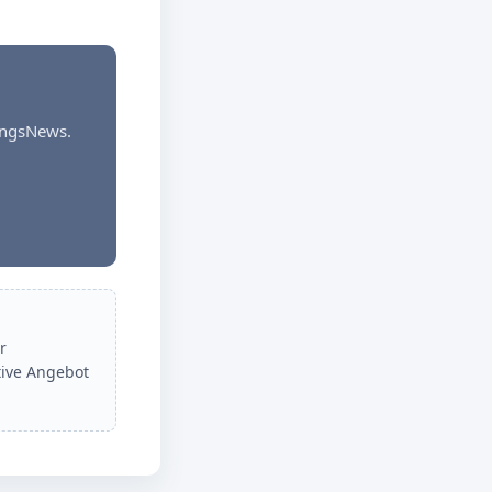
dungsNews.
r
tive Angebot