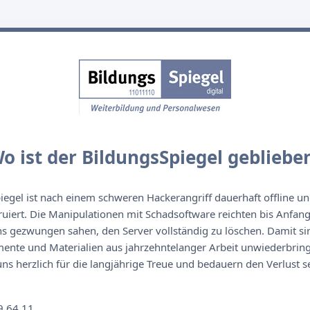
o ist der BildungsSpiegel gebliebe
egel ist nach einem schweren Hackerangriff dauerhaft offline un
ruiert. Die Manipulationen mit Schadsoftware reichten bis Anfan
s gezwungen sahen, den Server vollständig zu löschen. Damit sin
nte und Materialien aus jahrzehntelanger Arbeit unwiederbringl
s herzlich für die langjährige Treue und bedauern den Verlust se
n
9 64 11