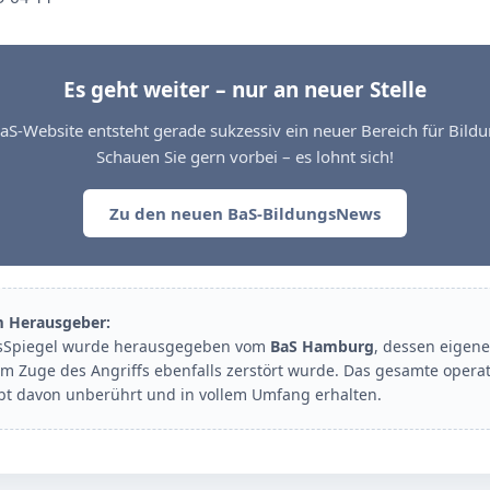
Es geht weiter – nur an neuer Stelle
aS-Website entsteht gerade sukzessiv ein neuer Bereich für Bil
Schauen Sie gern vorbei – es lohnt sich!
Zu den neuen BaS-BildungsNews
m Herausgeber:
sSpiegel wurde herausgegeben vom
BaS Hamburg
, dessen eigene
im Zuge des Angriffs ebenfalls zerstört wurde. Das gesamte opera
ibt davon unberührt und in vollem Umfang erhalten.