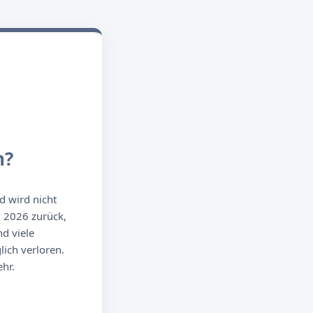
n?
d wird nicht
g 2026 zurück,
d viele
ich verloren.
hr.