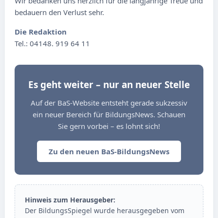
Wir bedanken uns herzlich für die langjährige Treue und
bedauern den Verlust sehr.
Die Redaktion
Tel.: 04148. 919 64 11
Es geht weiter – nur an neuer Stelle
Auf der BaS-Website entsteht gerade sukzessiv
ein neuer Bereich für BildungsNews. Schauen
Sie gern vorbei – es lohnt sich!
Zu den neuen BaS-BildungsNews
Hinweis zum Herausgeber:
Der BildungsSpiegel wurde herausgegeben vom