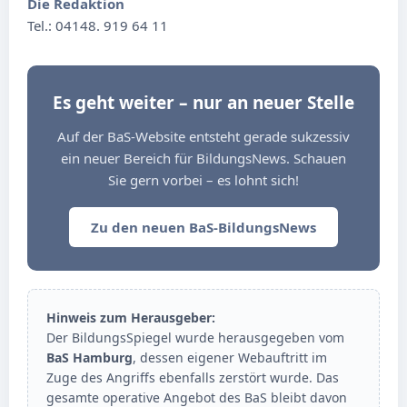
Die Redaktion
Tel.: 04148. 919 64 11
Es geht weiter – nur an neuer Stelle
Auf der BaS-Website entsteht gerade sukzessiv
ein neuer Bereich für BildungsNews. Schauen
Sie gern vorbei – es lohnt sich!
Zu den neuen BaS-BildungsNews
Hinweis zum Herausgeber:
Der BildungsSpiegel wurde herausgegeben vom
BaS Hamburg
, dessen eigener Webauftritt im
Zuge des Angriffs ebenfalls zerstört wurde. Das
gesamte operative Angebot des BaS bleibt davon