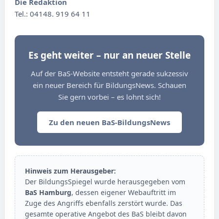
Die Redaktion
Tel.: 04148. 919 64 11
Es geht weiter – nur an neuer Stelle
Auf der BaS-Website entsteht gerade sukzessiv
ein neuer Bereich für BildungsNews. Schauen
Sie gern vorbei – es lohnt sich!
Zu den neuen BaS-BildungsNews
Hinweis zum Herausgeber:
Der BildungsSpiegel wurde herausgegeben vom
BaS Hamburg
, dessen eigener Webauftritt im
Zuge des Angriffs ebenfalls zerstört wurde. Das
gesamte operative Angebot des BaS bleibt davon