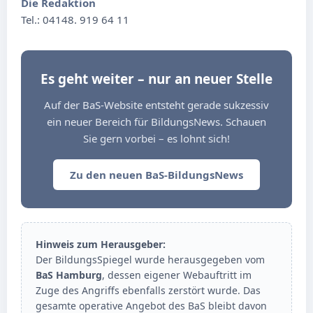
Die Redaktion
Tel.: 04148. 919 64 11
Es geht weiter – nur an neuer Stelle
Auf der BaS-Website entsteht gerade sukzessiv
ein neuer Bereich für BildungsNews. Schauen
Sie gern vorbei – es lohnt sich!
Zu den neuen BaS-BildungsNews
Hinweis zum Herausgeber:
Der BildungsSpiegel wurde herausgegeben vom
BaS Hamburg
, dessen eigener Webauftritt im
Zuge des Angriffs ebenfalls zerstört wurde. Das
gesamte operative Angebot des BaS bleibt davon