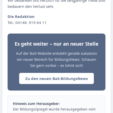
Wir bedanken uns herzlich für die langjährige Treue und
bedauern den Verlust sehr.
Die Redaktion
Tel.: 04148. 919 64 11
Es geht weiter – nur an neuer Stelle
Auf der BaS-Website entsteht gerade sukzessiv
ein neuer Bereich für BildungsNews. Schauen
Sie gern vorbei – es lohnt sich!
Zu den neuen BaS-BildungsNews
Hinweis zum Herausgeber:
Der BildungsSpiegel wurde herausgegeben vom