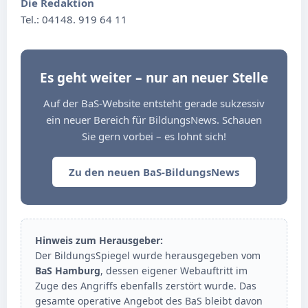
Die Redaktion
Tel.: 04148. 919 64 11
Es geht weiter – nur an neuer Stelle
Auf der BaS-Website entsteht gerade sukzessiv
ein neuer Bereich für BildungsNews. Schauen
Sie gern vorbei – es lohnt sich!
Zu den neuen BaS-BildungsNews
Hinweis zum Herausgeber:
Der BildungsSpiegel wurde herausgegeben vom
BaS Hamburg
, dessen eigener Webauftritt im
Zuge des Angriffs ebenfalls zerstört wurde. Das
gesamte operative Angebot des BaS bleibt davon