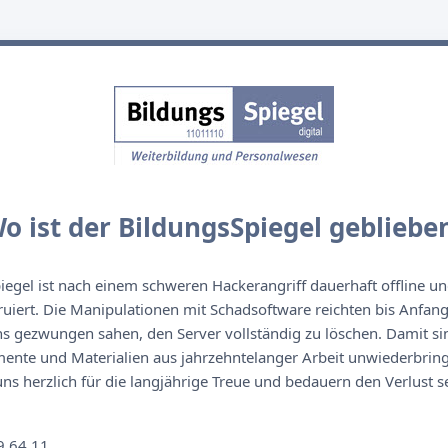
o ist der BildungsSpiegel gebliebe
egel ist nach einem schweren Hackerangriff dauerhaft offline un
ruiert. Die Manipulationen mit Schadsoftware reichten bis Anfan
s gezwungen sahen, den Server vollständig zu löschen. Damit sin
nte und Materialien aus jahrzehntelanger Arbeit unwiederbringl
s herzlich für die langjährige Treue und bedauern den Verlust se
n
9 64 11