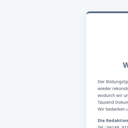
W
Der BildungsSpi
wieder rekonst
wodurch wir un
Tausend Dokume
Wir bedanken un
Die Redaktio
Tel.: 04148. 91