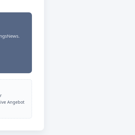
dungsNews.
r
tive Angebot