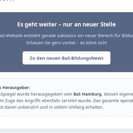
Es geht weiter – nur an neuer Stelle
aS-Website entsteht gerade sukzessiv ein neuer Bereich für Bil
Schauen Sie gern vorbei – es lohnt sich!
Zu den neuen BaS-BildungsNews
m Herausgeber:
sSpiegel wurde herausgegeben vom
BaS Hamburg
, dessen eigene
im Zuge des Angriffs ebenfalls zerstört wurde. Das gesamte opera
ibt davon unberührt und in vollem Umfang erhalten.