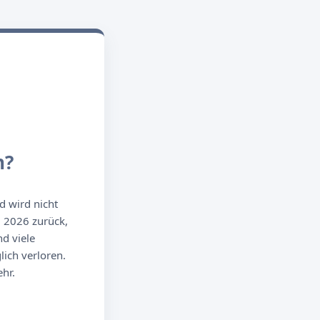
n?
d wird nicht
g 2026 zurück,
d viele
ich verloren.
hr.