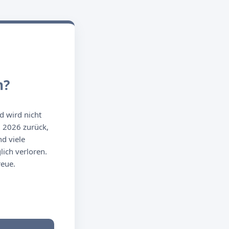
n?
d wird nicht
g 2026 zurück,
d viele
ich verloren.
reue.