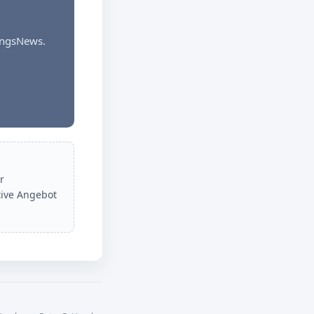
dungsNews.
r
tive Angebot