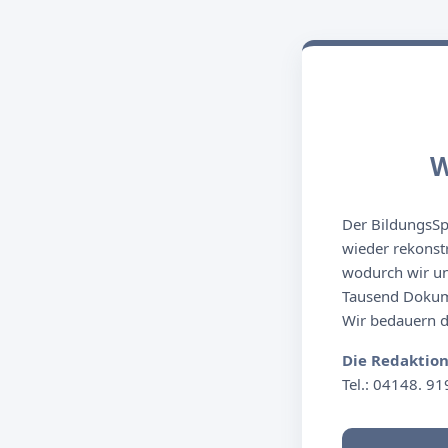
W
Der BildungsSpi
wieder rekonst
wodurch wir un
Tausend Dokume
Wir bedauern de
Die Redaktio
Tel.: 04148. 91