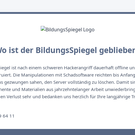
o ist der BildungsSpiegel gebliebe
egel ist nach einem schweren Hackerangriff dauerhaft offline un
ruiert. Die Manipulationen mit Schadsoftware reichten bis Anfan
s gezwungen sahen, den Server vollständig zu löschen. Damit sin
nte und Materialien aus jahrzehntelanger Arbeit unwiederbringl
n Verlust sehr und bedanken uns herzlich für Ihre langjährige T
n
9 64 11