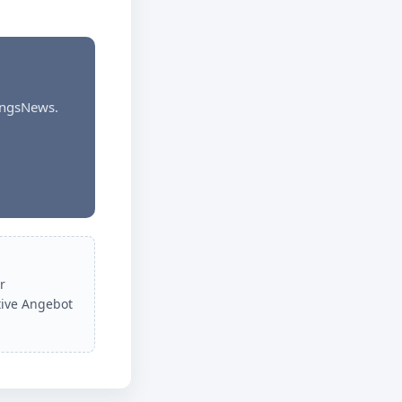
dungsNews.
r
tive Angebot