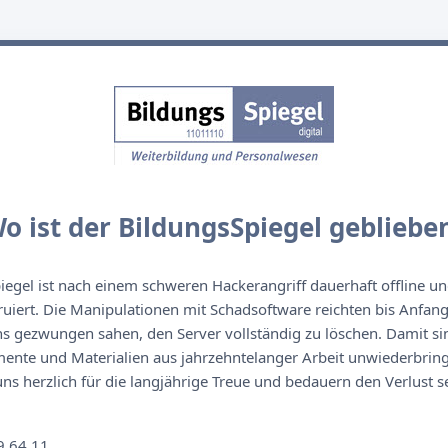
o ist der BildungsSpiegel gebliebe
egel ist nach einem schweren Hackerangriff dauerhaft offline un
ruiert. Die Manipulationen mit Schadsoftware reichten bis Anfan
s gezwungen sahen, den Server vollständig zu löschen. Damit sin
nte und Materialien aus jahrzehntelanger Arbeit unwiederbringl
s herzlich für die langjährige Treue und bedauern den Verlust se
n
9 64 11