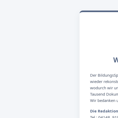
W
Der BildungsSpi
wieder rekonst
wodurch wir un
Tausend Dokume
Wir bedanken un
Die Redaktio
Tel.: 04148. 91