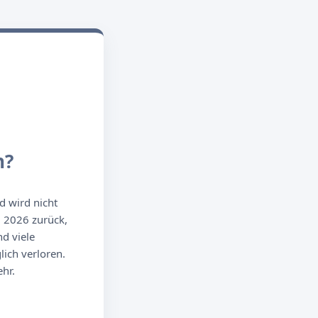
n?
d wird nicht
g 2026 zurück,
d viele
ich verloren.
hr.