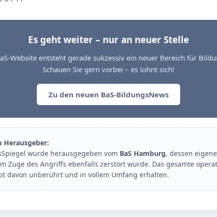
Es geht weiter – nur an neuer Stelle
aS-Website entsteht gerade sukzessiv ein neuer Bereich für Bil
Schauen Sie gern vorbei – es lohnt sich!
Zu den neuen BaS-BildungsNews
m Herausgeber:
sSpiegel wurde herausgegeben vom
BaS Hamburg
, dessen eigene
im Zuge des Angriffs ebenfalls zerstört wurde. Das gesamte opera
ibt davon unberührt und in vollem Umfang erhalten.