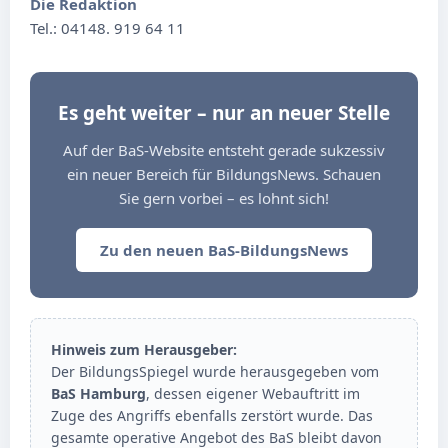
Die Redaktion
Tel.: 04148. 919 64 11
Es geht weiter – nur an neuer Stelle
Auf der BaS-Website entsteht gerade sukzessiv
ein neuer Bereich für BildungsNews. Schauen
Sie gern vorbei – es lohnt sich!
Zu den neuen BaS-BildungsNews
Hinweis zum Herausgeber:
Der BildungsSpiegel wurde herausgegeben vom
BaS Hamburg
, dessen eigener Webauftritt im
Zuge des Angriffs ebenfalls zerstört wurde. Das
gesamte operative Angebot des BaS bleibt davon