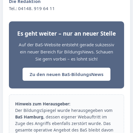
Die Redaktion
Tel.: 04148. 919 64 11
Es geht weiter – nur an neuer Stelle
Auf der BaS-Website entsteht gerade sukzessiv
ein neuer Bereich für BildungsNews. Schauen
Sie gern vorbei – es lohnt sich!
Zu den neuen BaS-BildungsNews
Hinweis zum Herausgeber:
Der BildungsSpiegel wurde herausgegeben vom
BaS Hamburg
, dessen eigener Webauftritt im
Zuge des Angriffs ebenfalls zerstört wurde. Das
gesamte operative Angebot des BaS bleibt davon