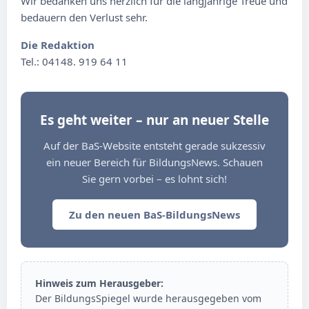
Wir bedanken uns herzlich für die langjährige Treue und
bedauern den Verlust sehr.
Die Redaktion
Tel.: 04148. 919 64 11
Es geht weiter – nur an neuer Stelle
Auf der BaS-Website entsteht gerade sukzessiv
ein neuer Bereich für BildungsNews. Schauen
Sie gern vorbei – es lohnt sich!
Zu den neuen BaS-BildungsNews
Hinweis zum Herausgeber:
Der BildungsSpiegel wurde herausgegeben vom