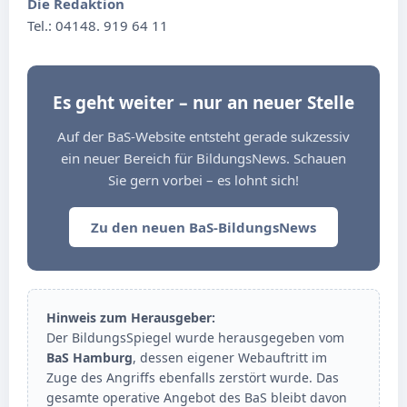
Die Redaktion
Tel.: 04148. 919 64 11
Es geht weiter – nur an neuer Stelle
Auf der BaS-Website entsteht gerade sukzessiv
ein neuer Bereich für BildungsNews. Schauen
Sie gern vorbei – es lohnt sich!
Zu den neuen BaS-BildungsNews
Hinweis zum Herausgeber:
Der BildungsSpiegel wurde herausgegeben vom
BaS Hamburg
, dessen eigener Webauftritt im
Zuge des Angriffs ebenfalls zerstört wurde. Das
gesamte operative Angebot des BaS bleibt davon