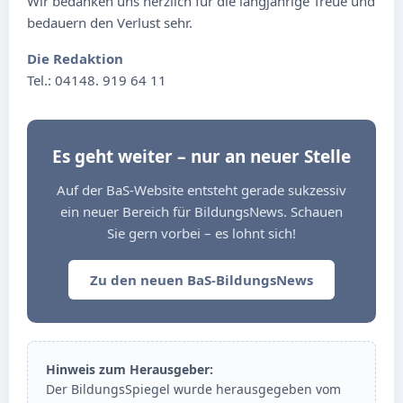
Wir bedanken uns herzlich für die langjährige Treue und
bedauern den Verlust sehr.
Die Redaktion
Tel.: 04148. 919 64 11
Es geht weiter – nur an neuer Stelle
Auf der BaS-Website entsteht gerade sukzessiv
ein neuer Bereich für BildungsNews. Schauen
Sie gern vorbei – es lohnt sich!
Zu den neuen BaS-BildungsNews
Hinweis zum Herausgeber:
Der BildungsSpiegel wurde herausgegeben vom