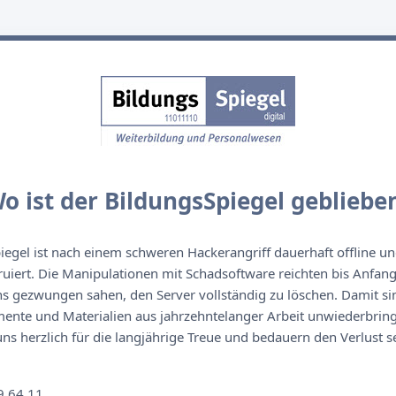
o ist der BildungsSpiegel gebliebe
egel ist nach einem schweren Hackerangriff dauerhaft offline un
ruiert. Die Manipulationen mit Schadsoftware reichten bis Anfan
s gezwungen sahen, den Server vollständig zu löschen. Damit sin
nte und Materialien aus jahrzehntelanger Arbeit unwiederbringl
s herzlich für die langjährige Treue und bedauern den Verlust se
n
9 64 11