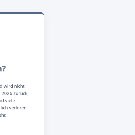
n?
d wird nicht
g 2026 zurück,
d viele
ich verloren.
hr.