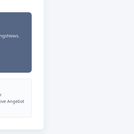
dungsNews.
r
tive Angebot