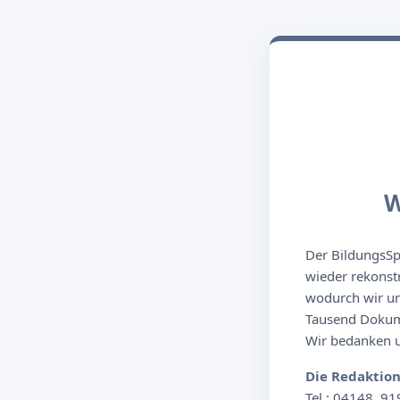
W
Der BildungsSpi
wieder rekonst
wodurch wir un
Tausend Dokume
Wir bedanken un
Die Redaktio
Tel.: 04148. 91