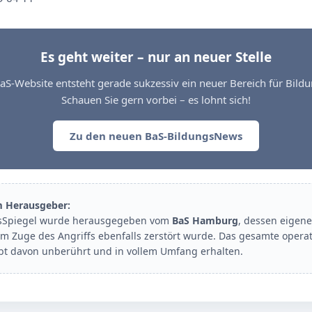
Es geht weiter – nur an neuer Stelle
aS-Website entsteht gerade sukzessiv ein neuer Bereich für Bil
Schauen Sie gern vorbei – es lohnt sich!
Zu den neuen BaS-BildungsNews
m Herausgeber:
sSpiegel wurde herausgegeben vom
BaS Hamburg
, dessen eigene
im Zuge des Angriffs ebenfalls zerstört wurde. Das gesamte opera
ibt davon unberührt und in vollem Umfang erhalten.