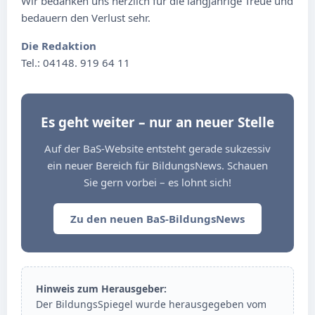
Wir bedanken uns herzlich für die langjährige Treue und
bedauern den Verlust sehr.
Die Redaktion
Tel.: 04148. 919 64 11
Es geht weiter – nur an neuer Stelle
Auf der BaS-Website entsteht gerade sukzessiv
ein neuer Bereich für BildungsNews. Schauen
Sie gern vorbei – es lohnt sich!
Zu den neuen BaS-BildungsNews
Hinweis zum Herausgeber:
Der BildungsSpiegel wurde herausgegeben vom