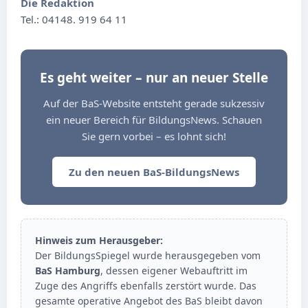
Die Redaktion
Tel.: 04148. 919 64 11
Es geht weiter – nur an neuer Stelle
Auf der BaS-Website entsteht gerade sukzessiv
ein neuer Bereich für BildungsNews. Schauen
Sie gern vorbei – es lohnt sich!
Zu den neuen BaS-BildungsNews
Hinweis zum Herausgeber:
Der BildungsSpiegel wurde herausgegeben vom
BaS Hamburg
, dessen eigener Webauftritt im
Zuge des Angriffs ebenfalls zerstört wurde. Das
gesamte operative Angebot des BaS bleibt davon