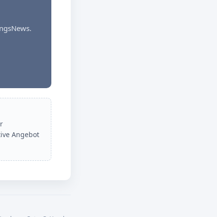
dungsNews.
r
tive Angebot