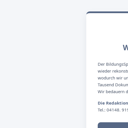
W
Der BildungsSpi
wieder rekonst
wodurch wir un
Tausend Dokume
Wir bedauern de
Die Redaktio
Tel.: 04148. 91