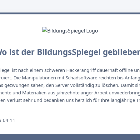
o ist der BildungsSpiegel gebliebe
egel ist nach einem schweren Hackerangriff dauerhaft offline un
ruiert. Die Manipulationen mit Schadsoftware reichten bis Anfan
s gezwungen sahen, den Server vollständig zu löschen. Damit sin
nte und Materialien aus jahrzehntelanger Arbeit unwiederbringl
n Verlust sehr und bedanken uns herzlich für Ihre langjährige T
n
9 64 11