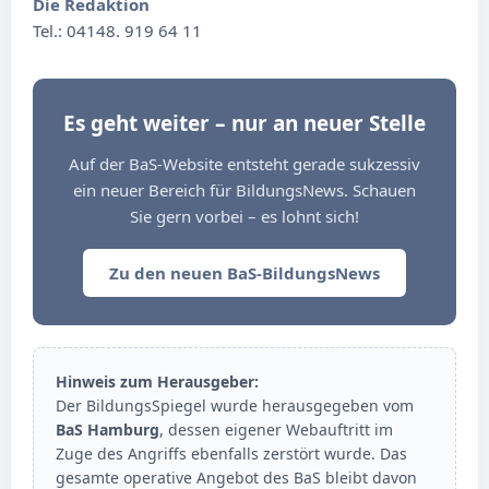
Die Redaktion
Tel.: 04148. 919 64 11
Es geht weiter – nur an neuer Stelle
Auf der BaS-Website entsteht gerade sukzessiv
ein neuer Bereich für BildungsNews. Schauen
Sie gern vorbei – es lohnt sich!
Zu den neuen BaS-BildungsNews
Hinweis zum Herausgeber:
Der BildungsSpiegel wurde herausgegeben vom
BaS Hamburg
, dessen eigener Webauftritt im
Zuge des Angriffs ebenfalls zerstört wurde. Das
gesamte operative Angebot des BaS bleibt davon